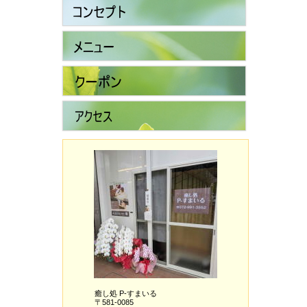
癒し処 P-すまいる
〒581-0085